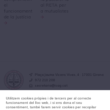
el
al RETA per
funcionament
a mutualistes
de la Justícia
Plaça Jaume Vicens Vives, 4 · 17001 Girona
972 210 208
secretaria@icag.cat
Utilitzem cookies pròpies i de tercers per al correcte
funcionament del lloc web, i si ens dona el seu
consentiment, també farem servir cookies per recopilar