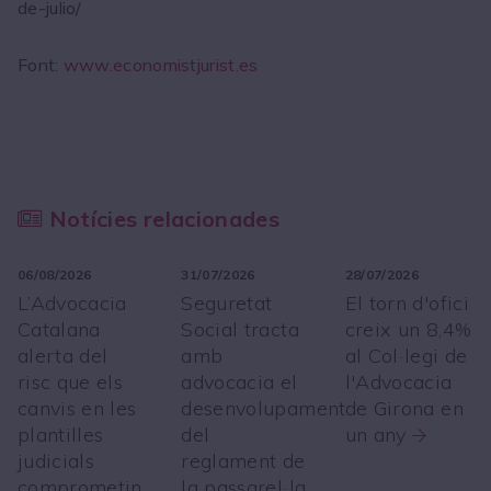
de-julio/
Font:
www.economistjurist.es
Notícies relacionades
06/08/2026
31/07/2026
28/07/2026
L’Advocacia
Seguretat
El torn d'ofici
Catalana
Social tracta
creix un 8,4%
alerta del
amb
al Col·legi de
risc que els
advocacia el
l'Advocacia
canvis en les
desenvolupament
de Girona en
plantilles
del
un any
judicials
reglament de
comprometin
la passarel·la