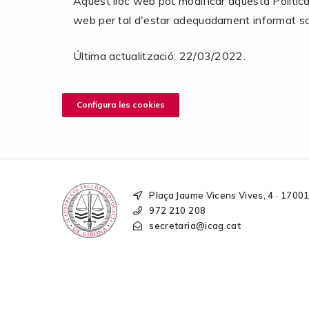
Aquest lloc web pot modificar aquesta Política
web per tal d'estar adequadament informat sob
Última actualització: 22/03/2022.
Configura les cookies
Plaça Jaume Vicens Vives, 4 · 1700
972 210 208
secretaria@icag.cat