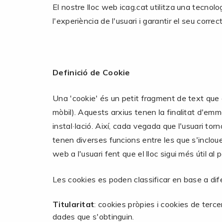
El nostre lloc web icag.cat utilitza una tecnolo
l'experiència de l'usuari i garantir el seu corr
Definició de Cookie
Una 'cookie' és un petit fragment de text que 
mòbil). Aquests arxius tenen la finalitat d'e
instal·lació. Així, cada vegada que l'usuari torn
tenen diverses funcions entre les que s'inclouen, 
web a l'usuari fent que el lloc sigui més útil al 
Les cookies es poden classificar en base a di
Titularitat
: cookies pròpies i cookies de terce
dades que s'obtinguin.