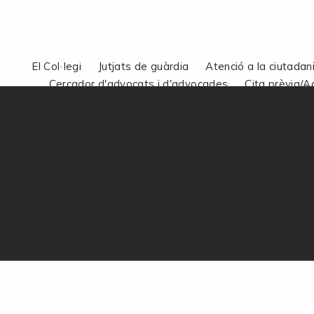
El Col·legi
Jutjats de guàrdia
Atenció a la ciutadan
Cercador d'advocats i d'advocades
Cita prèvia/A