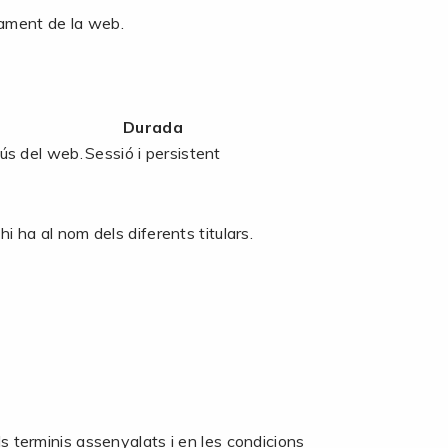
nament de la web.
Durada
'ús del web.
Sessió i persistent
i ha al nom dels diferents titulars.
ls terminis assenyalats i en les condicions