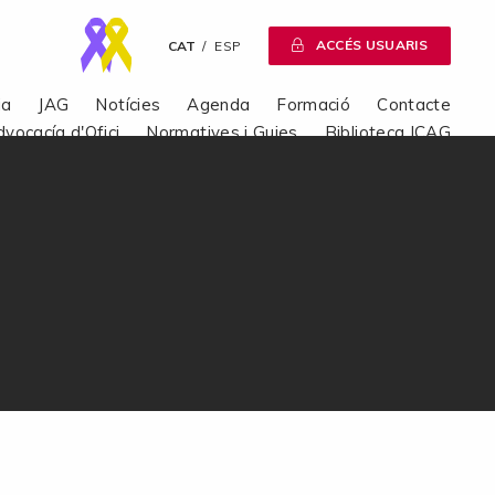
ACCÉS USUARIS
CAT
ESP
ia
JAG
Notícies
Agenda
Formació
Contacte
dvocacía d'Ofici
Normatives i Guies
Biblioteca ICAG