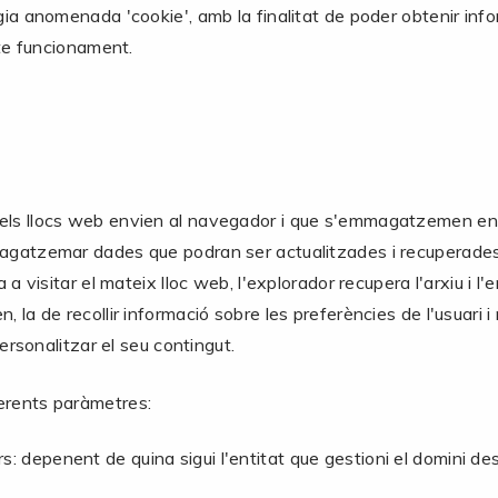
gia anomenada 'cookie', amb la finalitat de poder obtenir infor
ecte funcionament.
els llocs web envien al navegador i que s'emmagatzemen en el 
mmagatzemar dades que podran ser actualitzades i recuperades
a a visitar el mateix lloc web, l'explorador recupera l'arxiu i l
la de recollir informació sobre les preferències de l'usuari i rec
personalitzar el seu contingut.
ferents paràmetres:
rs: depenent de quina sigui l'entitat que gestioni el domini des