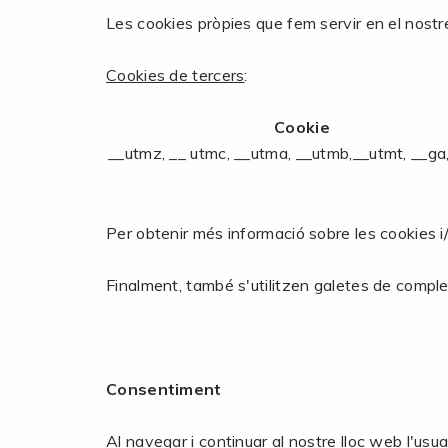
Les cookies pròpies que fem servir en el nostr
Cookies de tercers
:
Cookie
__utmz, __ utmc, __utma, __utmb,__utmt, __ga
Per obtenir més informació sobre les cookies i/o
Finalment, també s'utilitzen galetes de comple
Consentiment
Al navegar i continuar al nostre lloc web l'usu