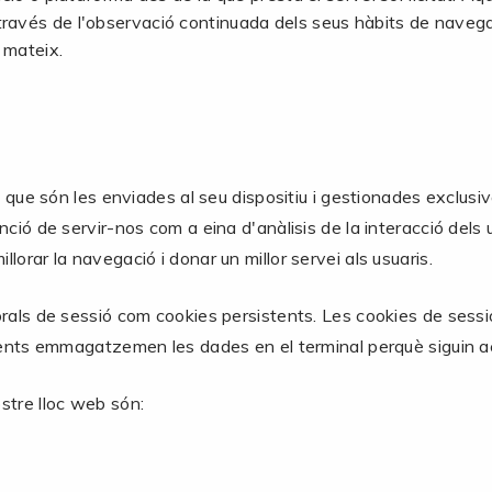
ravés de l'observació continuada dels seus hàbits de navega
l mateix.
s, que són les enviades al seu dispositiu i gestionades exclus
nció de servir-nos com a eina d'anàlisis de la interacció dels 
lorar la navegació i donar un millor servei als usuaris.
mporals de sessió com cookies persistents. Les cookies de 
stents emmagatzemen les dades en el terminal perquè siguin ac
stre lloc web són: