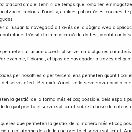
ents: d'acord amb el termini de temps que romanen emmagatzem
alització, cookies d'anàlisi, cookies publicitàries, cookies d
ngudes.
n a l'usuari la navegació a través de la pàgina web o aplicació 
controlar el trànsit i la comunicació de dades , identificar la
e permeten a l'usuari accedir al servei amb algunes caracterís
 Per exemple, l'idioma , el tipus de navegador a través del qua
tades per nosaltres o per tercers, ens permeten quantificar el n
is del servei ofert. Per això s'analitza la seva navegació a la 
en la gestió, de la forma més eficaç possible, dels espais publi
 la qual presta el servei sol·licitat sobre la base de criteris 
aquelles que permeten la gestió, de la manera més eficaç possib
cació o plataforma des de la que presta el servei sol·licita