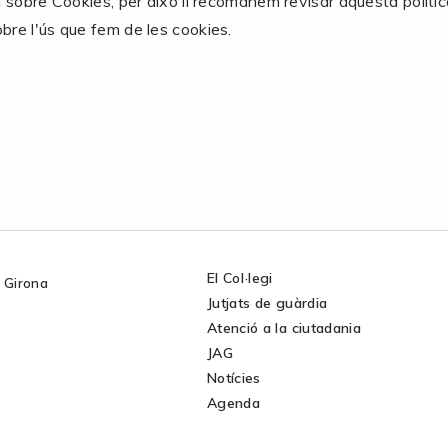
 sobre Cookies, per això li recomanem revisar aquesta políti
re l'ús que fem de les cookies.
El Col·legi
1 Girona
Jutjats de guàrdia
Atenció a la ciutadania
JAG
Notícies
Agenda