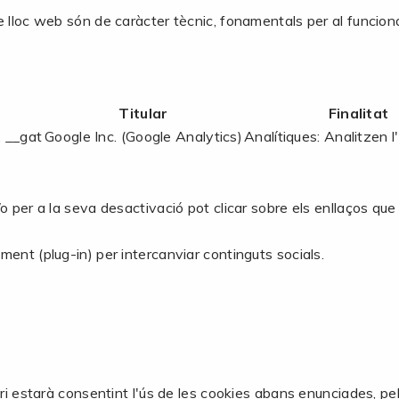
e lloc web són de caràcter tècnic, fonamentals per al funcio
Titular
Finalitat
, __gat
Google Inc. (Google Analytics)
Analítiques: Analitzen l
 per a la seva desactivació pot clicar sobre els enllaços que h
ment (plug-in) per intercanviar continguts socials.
ari estarà consentint l'ús de les cookies abans enunciades, pe