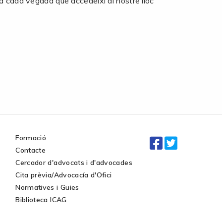
ca cada vegada que accedeixi al nostre lloc
Formació
Contacte
Cercador d'advocats i d'advocades
Cita prèvia/Advocacía d'Ofici
Normatives i Guies
Biblioteca ICAG