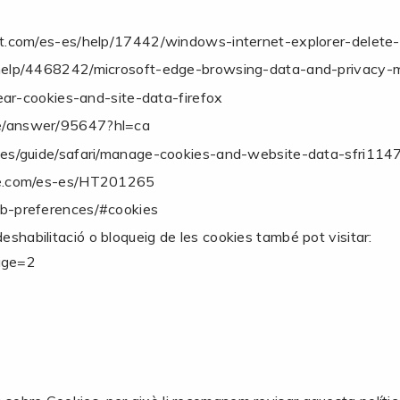
oft.com/es-es/help/17442/windows-internet-explorer-delet
s/help/4468242/microsoft-edge-browsing-data-and-privacy-m
lear-cookies-and-site-data-firefox
me/answer/95647?hl=ca
s-es/guide/safari/manage-cookies-and-website-data-sfri11
ple.com/es-es/HT201265
eb-preferences/#cookies
deshabilitació o bloqueig de les cookies també pot visitar:
age=2