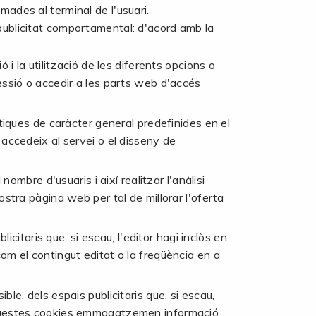
ades al terminal de l'usuari.
e publicitat comportamental: d'acord amb la
i la utilització de les diferents opcions o
 sessió o accedir a les parts web d'accés
tiques de caràcter general predefinides en el
l accedeix al servei o el disseny de
ombre d'usuaris i així realitzar l'anàlisi
nostra pàgina web per tal de millorar l'oferta
citaris que, si escau, l'editor hagi inclòs en
com el contingut editat o la freqüència en a
le, dels espais publicitaris que, si escau,
t. Aquestes cookies emmagatzemen informació