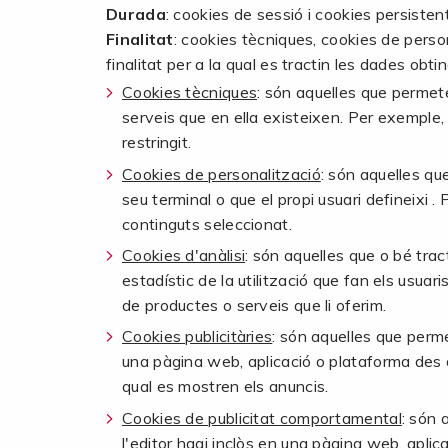
Durada
: cookies de sessió i cookies persist
Finalitat
: cookies tècniques, cookies de person
finalitat per a la qual es tractin les dades obti
Cookies tècniques
: són aquelles que permete
serveis que en ella existeixen. Per exemple, 
restringit.
Cookies de personalització
: són aquelles qu
seu terminal o que el propi usuari defineixi .
continguts seleccionat.
Cookies d'anàlisi
: són aquelles que o bé trac
estadístic de la utilització que fan els usuar
de productes o serveis que li oferim.
Cookies publicitàries
: són aquelles que permet
una pàgina web, aplicació o plataforma des de
qual es mostren els anuncis.
Cookies de publicitat comportamental
: són 
l'editor hagi inclòs en una pàgina web, apli