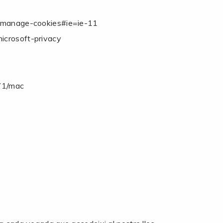
e-manage-cookies#ie=ie-11
icrosoft-privacy
471/mac