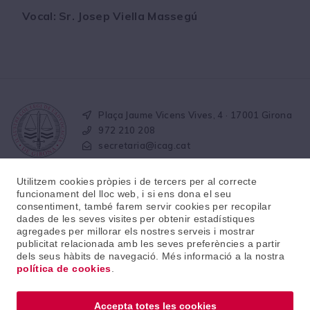
Vocal: Sr. Josep Viella Massegú
Plaça Jaume Vicens Vives, 4 · 17001 Girona
972 210 208
secretaria@icag.cat
Utilitzem cookies pròpies i de tercers per al correcte
funcionament del lloc web, i si ens dona el seu
consentiment, també farem servir cookies per recopilar
dades de les seves visites per obtenir estadístiques
agregades per millorar els nostres serveis i mostrar
© 2026 · Il·lustre col·legi de l'advocacia de Girona
publicitat relacionada amb les seves preferències a partir
dels seus hàbits de navegació. Més informació a la nostra
política de cookies
.
Avís legal
Política de protecció de dades
Política de cookies
Accepta totes les cookies