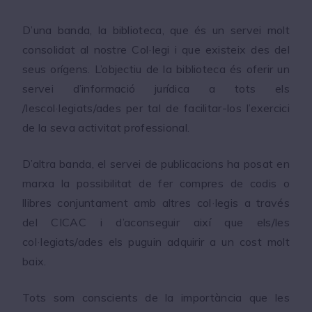
D’una banda, la biblioteca, que és un servei molt
consolidat al nostre Col·legi i que existeix des del
seus orígens. L’objectiu de la biblioteca és oferir un
servei d’informació jurídica a tots els
/lescol·legiats/ades per tal de facilitar-los l’exercici
de la seva activitat professional.
D’altra banda, el servei de publicacions ha posat en
marxa la possibilitat de fer compres de codis o
llibres conjuntament amb altres col·legis a través
del CICAC i d’aconseguir així que els/les
col·legiats/ades els puguin adquirir a un cost molt
baix.
Tots som conscients de la importància que les