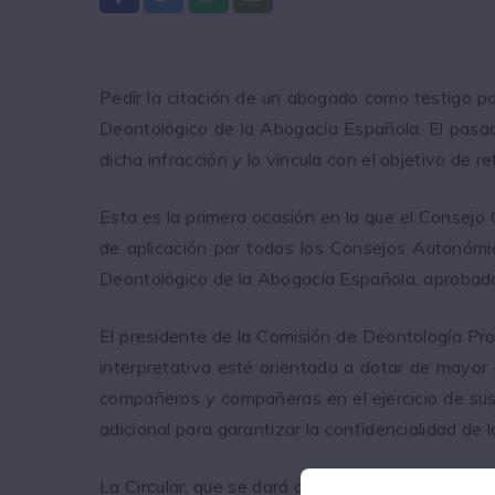
Pedir la citación de un abogado como testigo po
Deontológico de la Abogacía Española. El pasado
dicha infracción y lo vincula con el objetivo de r
Esta es la primera ocasión en la que el Conse
de aplicación por todos los Consejos Autonómi
Deontológico de la Abogacía Española, aprobad
El presidente de la Comisión de Deontología Pro
interpretativa esté orientada a dotar de mayor p
compañeros y compañeras en el ejercicio de sus
adicional para garantizar la confidencialidad de l
La Circular, que se dará a conocer a través de t