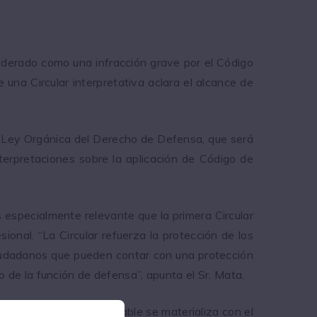
siderado como una infracción grave por el Código
una Circular interpretativa aclara el alcance de
 Ley Orgánica del Derecho de Defensa, que será
erpretaciones sobre la aplicación de Código de
 especialmente relevante que la primera Circular
ional. “La Circular refuerza la protección de los
ciudadanos que pueden contar con una protección
io de la función de defensa”, apunta el Sr. Mata.
que la conducta sancionable se materializa con el