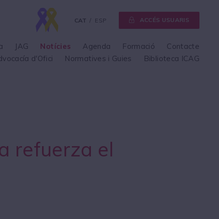
ACCÉS USUARIS
CAT
ESP
a
JAG
Notícies
Agenda
Formació
Contacte
dvocacía d'Ofici
Normatives i Guies
Biblioteca ICAG
a refuerza el