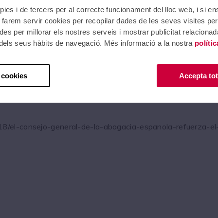
ación de un compañero o compañera para que preste declaraci
pies i de tercers per al correcte funcionament del lloc web, i si e
farem servir cookies per recopilar dades de les seves visites per
e, independientemente, de que la declaración llegue o no a mat
es per millorar els nostres serveis i mostrar publicitat relacion
r dels seus hàbits de navegació. Més informació a la nostra
políti
 Abogacía en cuyo ámbito se haya cometido la infracción d
eradas como graves. Y lo deberá hacer teniendo en cuenta 
va finalmente a término.
 cookies
Accepta tot
8/el-consejo-general-de-la-abogacia-espanola-refuerza-el-