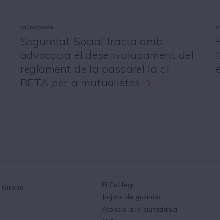
31/07/2026
2
Seguretat Social tracta amb
advocacia el desenvolupament del
reglament de la passarel·la al
RETA per a mutualistes
El Col·legi
1 Girona
Jutjats de guàrdia
Atenció a la ciutadania