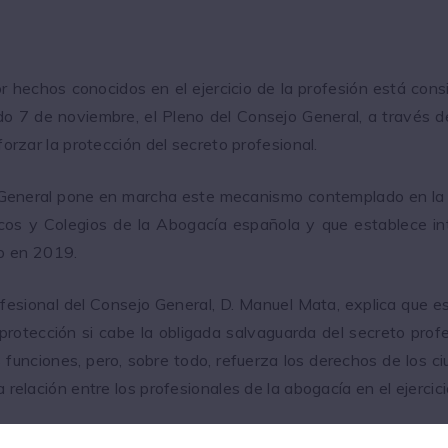
r hechos conocidos en el ejercicio de la profesión está con
 7 de noviembre, el Pleno del Consejo General, a través de 
eforzar la protección del secreto profesional.
jo General pone en marcha este mecanismo contemplado en la
cos y Colegios de la Abogacía española y que establece int
o en 2019.
fesional del Consejo General, D. Manuel Mata, explica que es
rotección si cabe la obligada salvaguarda del secreto profes
 funciones, pero, sobre todo, refuerza los derechos de los 
a relación entre los profesionales de la abogacía en el ejercic
odas las Corporaciones colegiales de la Abogacía, establece 