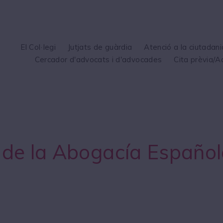
El Col·legi
Jutjats de guàrdia
Atenció a la ciutadani
Cercador d'advocats i d'advocades
Cita prèvia/A
 de la Abogacía Español
l