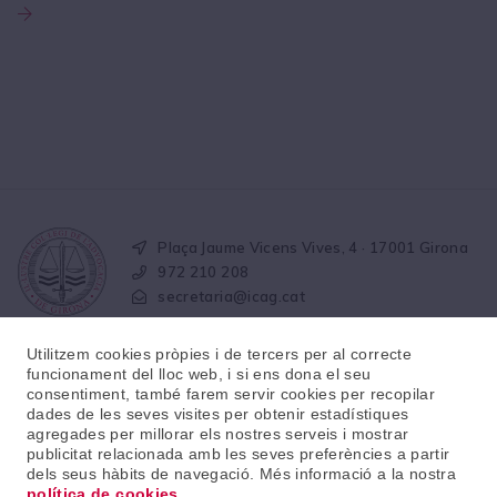
Plaça Jaume Vicens Vives, 4 · 17001 Girona
972 210 208
secretaria@icag.cat
Utilitzem cookies pròpies i de tercers per al correcte
funcionament del lloc web, i si ens dona el seu
consentiment, també farem servir cookies per recopilar
dades de les seves visites per obtenir estadístiques
agregades per millorar els nostres serveis i mostrar
© 2026 · Il·lustre col·legi de l'advocacia de Girona
publicitat relacionada amb les seves preferències a partir
dels seus hàbits de navegació. Més informació a la nostra
política de cookies
.