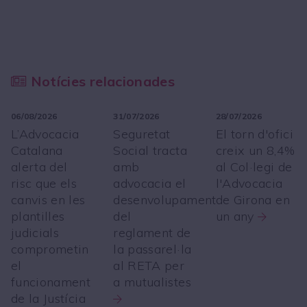
Notícies relacionades
06/08/2026
31/07/2026
28/07/2026
L’Advocacia
Seguretat
El torn d'ofici
Catalana
Social tracta
creix un 8,4%
alerta del
amb
al Col·legi de
risc que els
advocacia el
l'Advocacia
canvis en les
desenvolupament
de Girona en
plantilles
del
un any
judicials
reglament de
comprometin
la passarel·la
el
al RETA per
funcionament
a mutualistes
de la Justícia