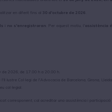
itzar en diferit fins al
30 d'octubre de 2026
.
ls
i
no s'enregistraran
. Per aquest motiu, l'
assistència é
ny de 2026, de 17.00 h a 20.00 h.
l'Il·lustre Col·legi de l'Advocacia de Barcelona, Girona, Lleid
 col·legial.
ficat corresponent, cal acreditar una assistència i participaci