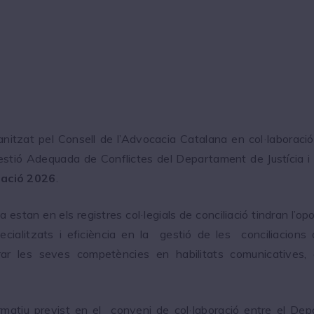
anitzat pel Consell de l’Advocacia Catalana en col·laborac
 Gestió Adequada de Conflictes del Departament de Justícia
ació 2026
.
stan en els registres col·legials de conciliació tindran l’op
cialitzats i eficiència en la gestió de les conciliacion
lorar les seves competències en habilitats comunicatives
atiu previst en el conveni de col·laboració entre el Depa