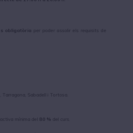
s obligatòria
per poder assolir els requisits de
a, Tarragona, Sabadell i Tortosa.
ó activa mínima del
80 %
del curs.