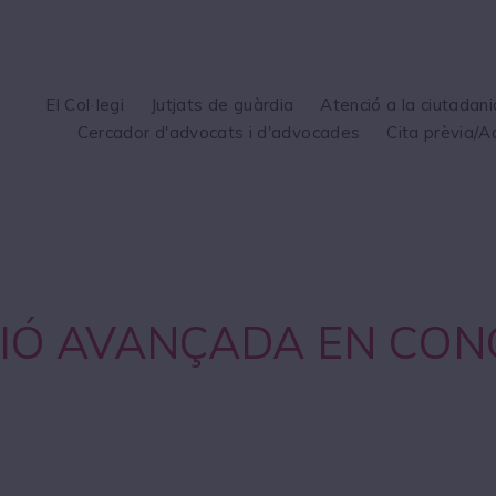
El Col·legi
Jutjats de guàrdia
Atenció a la ciutadani
Cercador d'advocats i d'advocades
Cita prèvia/A
IÓ AVANÇADA EN CONC