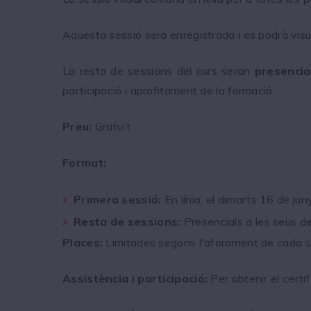
Aquesta sessió serà enregistrada i es podrà visual
La resta de sessions del curs seran
presencia
participació i aprofitament de la formació.
Preu:
Gratuït
Format:
Primera sessió:
En línia, el dimarts 16 de ju
Resta de sessions:
Presencials a les seus de 
Places:
Limitades segons l'aforament de cada seu
Assistència i participació:
Per obtenir el certi