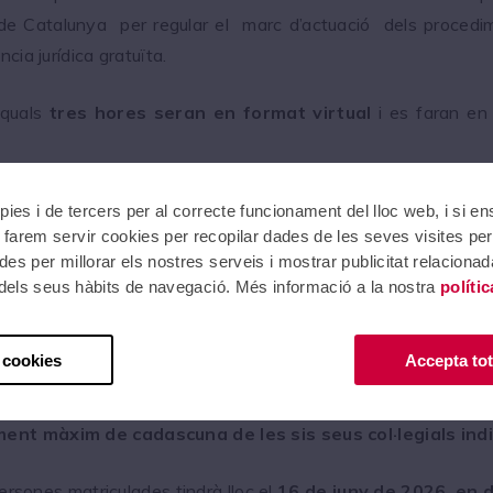
a de Catalunya per regular el marc d’actuació dels procedimen
cia jurídica gratuïta.
 quals
tres hores seran en format virtual
i es faran en 
 estaran distribuïdes en 9 sessions de 3 hores cada sessió,
pies i de tercers per al correcte funcionament del lloc web, i si e
ritori.
farem servir cookies per recopilar dades de les seves visites per
es per millorar els nostres serveis i mostrar publicitat relacion
r dels seus hàbits de navegació. Més informació a la nostra
políti
essions presencials són Barcelona, Tarragona, Lleida, 
esta formació als professionals de l’advocacia i facilitar la seva
 cookies
Accepta tot
a aforament no es permeten canvis de seus després de co
ment màxim de cadascuna de les sis seus col·legials ind
persones matriculades tindrà lloc el
16 de juny de 2026, en d