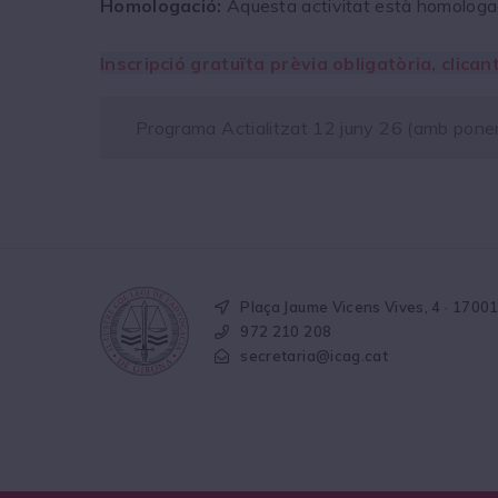
Homologació:
Aquesta activitat està homologa
Inscripció gratuïta prèvia obligatòria, clican
Programa Actialitzat 12 juny 26 (amb pone
Plaça Jaume Vicens Vives, 4 · 1700
972 210 208
secretaria@icag.cat