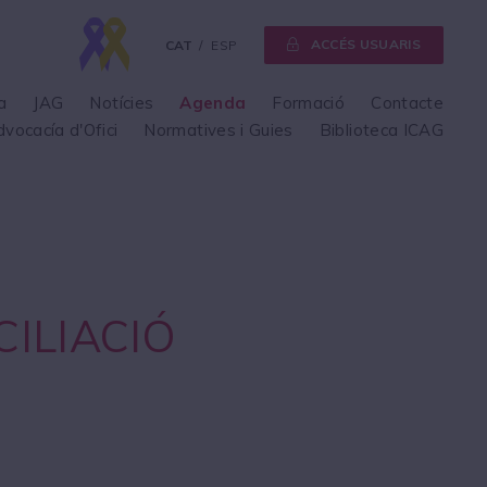
ACCÉS USUARIS
CAT
ESP
a
JAG
Notícies
Agenda
Formació
Contacte
dvocacía d'Ofici
Normatives i Guies
Biblioteca ICAG
ILIACIÓ