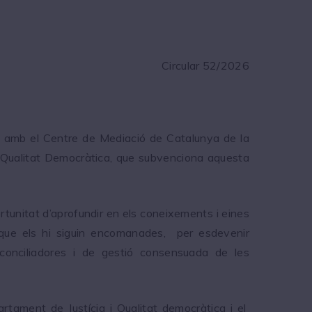
Circular 52/2026
ió amb el Centre de Mediació de Catalunya de la
 i Qualitat Democràtica, que subvenciona aquesta
ortunitat d’aprofundir en els coneixements i eines
s que els hi siguin encomanades, per esdevenir
, conciliadores i de gestió consensuada de les
rtament de Justícia i Qualitat democràtica i el