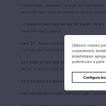
Consell dels Il·lustres Col·legis de l’Advocaci
persones que tenen reconegut el dret a l’assistèn
La
duració del Curs és de 30 hores
, de les
persones matriculades.
Les 27 hores restants seran presencials
i
Utilitzem cookies prò
Col·legis de l’Advocacia Catalana repartits pel ter
consentiment, també 
estadístiques agregad
preferències a parti
Les seus en les que es duran a terme les s
de tot el territori, amb la finalitat d’ acostar aqu
Configura les
La inscripció és única i a una seu (per tem
Les inscripcions estan limitades per l’afora
La sessió inicial comuna en línia per a totes les 