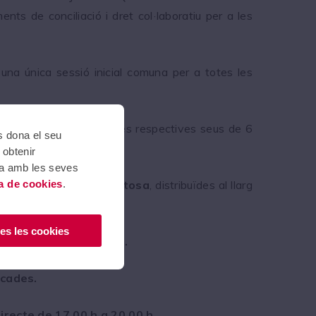
ts de conciliació i dret col·laboratiu per a les
una única sessió inicial comuna per a totes les
 que es realitzaran en les respectives seus de 6
ns dona el seu
 obtenir
ada amb les seves
ca de cookies
.
Girona, Sabadell i Tortosa
, distribuïdes al llarg
 participació.
es les cookies
nfirmar la inscripció).
icades.
irecte de 17.00 h a 20.00 h
.