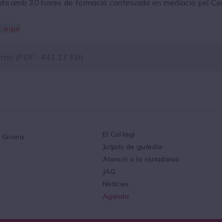
da amb 30 hores de formació continuada en mediació pel Ce
t aquí
nts)
(PDF · 441,17 KB)
El Col·legi
1 Girona
Jutjats de guàrdia
Atenció a la ciutadania
JAG
Notícies
Agenda