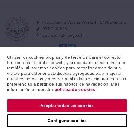
Plaça Jaume Vicens Vives, 4 · 17001 Girona
972 210 208
secretaria@icag.cat
Utilizamos cookies propias y de terceros para el correcto
funcionamiento del sitio web, y si nos da su consentimiento,
también utilizaremos cookies para recopilar datos de sus
visitas para obtener estadísticas agregadas para mejorar
© 2026 · Il·lustre col·legi de l'advocacia de Girona
nuestros servicios y mostrar publicidad relacionada con sus
preferencias a partir de sus hábitos de navegación. Más
información en nuestra
política de cookies
.
Aviso legal
Política de protección de datos
Política de cookies
Aceptar todas las cookies
Canal de denúncias éticas
Canal de quejas deontologicas
Configurar cookies