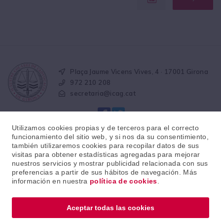
Plaça Jaume Vicens Vives, 4 · 17001 Girona
972 210 208
secretaria@icag.cat
Utilizamos cookies propias y de terceros para el correcto
funcionamiento del sitio web, y si nos da su consentimiento,
también utilizaremos cookies para recopilar datos de sus
visitas para obtener estadísticas agregadas para mejorar
© 2026 · Il·lustre col·legi de l'advocacia de Girona
nuestros servicios y mostrar publicidad relacionada con sus
preferencias a partir de sus hábitos de navegación. Más
información en nuestra
política de cookies
.
Aviso legal
Política de protección de datos
Política de cookies
Aceptar todas las cookies
Canal de denúncias éticas