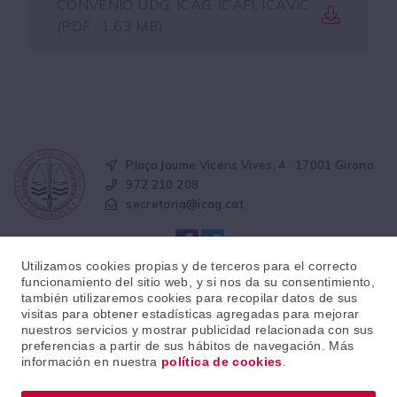
CONVENIO UDG, ICAG, ICAFI, ICAVIC
(PDF · 1,63 MB)
Plaça Jaume Vicens Vives, 4 · 17001 Girona
972 210 208
secretaria@icag.cat
Utilizamos cookies propias y de terceros para el correcto
funcionamiento del sitio web, y si nos da su consentimiento,
también utilizaremos cookies para recopilar datos de sus
visitas para obtener estadísticas agregadas para mejorar
© 2026 · Il·lustre col·legi de l'advocacia de Girona
nuestros servicios y mostrar publicidad relacionada con sus
preferencias a partir de sus hábitos de navegación. Más
información en nuestra
política de cookies
.
Aviso legal
Política de protección de datos