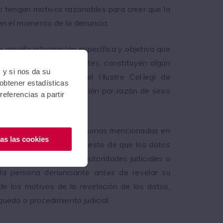
o tengan motivos razonables para creer que la
en el momento de la denuncia.
aquella información específica y objetiva que
omunicados son relevantes, constituyen algún
 y si nos da su
imiento normativo del I·llustre Col·legi de
 obtener estadísticas
 situación de discriminación por razón de sexo
eferencias a partir
ona denunciante y las personas mencionadas en
as las cookies
gente. Si bien en el supuesto de que los datos
idos por parte de las autoridades judiciales o
 la persona denunciante antes de revelar su
 de los motivos de la revelación de los datos,
ueda o procedimiento judicial.