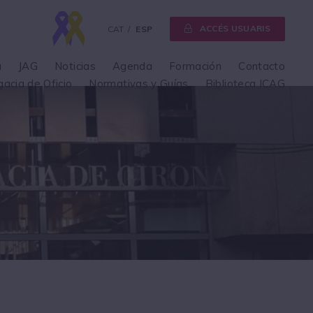
ACCÉS USUARIS
CAT
ESP
a
JAG
Noticias
Agenda
Formación
Contacto
gacia de Oficio
Normativas y Guías
Biblioteca ICAG