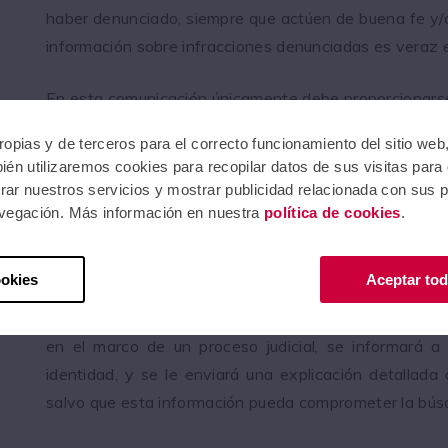
haber denunciado, siempre que actúen de buena fe y/
información sobre infracciones denunciadas es veraz 
En esta comunicación únicamente debe proporcionarse 
sea necesaria para poder determinar si los hechos c
opias y de terceros para el correcto funcionamiento del sitio web,
tipo de infracción o provocan un riesgo de incumpl
ién utilizaremos cookies para recopilar datos de sus visitas para
l'Advocacia de Girona o constituyen cualquier posible
ar nuestros servicios y mostrar publicidad relacionada con sus pr
y/o género.
avegación. Más información en nuestra
política de cookies
.
También se garantiza la confidencialidad de la pers
ookies
Aceptar tod
la comunicación, de conformidad con la legislación vi
de identidad de las personas denunciantes sean requer
en el marco de un proceso judicial, se informará a
identidad, y se le enviará una explicación detallada
salvo que esta información pueda comprometer la búsq