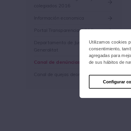
colegiados 2016
Información economica
Portal Transparencia CGAE
Departamento de Justicia
Utilizamos cookies pr
consentimiento, tamb
Generalitat
agregadas para mejor
Canal de denúncias éticas
de sus hábitos de n
Canal de quejas deontológicas
Configurar c