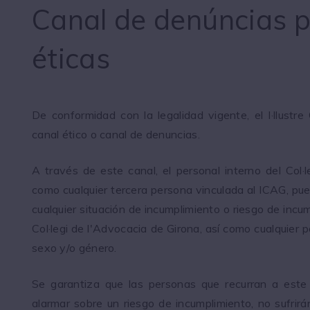
Canal de denúncias p
éticas
De conformidad con la legalidad vigente, el I·llustre
canal ético o canal de denuncias.
A través de este canal, el personal interno del Col·
como cualquier tercera persona vinculada al ICAG, pu
cualquier situación de incumplimiento o riesgo de incump
Col·legi de l'Advocacia de Girona, así como cualquier p
sexo y/o género.
Se garantiza que las personas que recurran a este 
alarmar sobre un riesgo de incumplimiento, no sufrirá