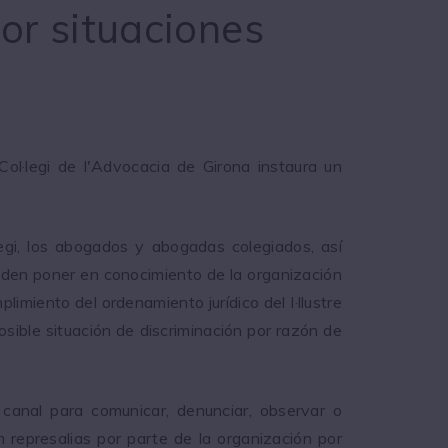
or situaciones
 Col·legi de l'Advocacia de Girona instaura un
legi, los abogados y abogadas colegiados, así
eden poner en conocimiento de la organización
limiento del ordenamiento jurídico del I·llustre
osible situación de discriminación por razón de
canal para comunicar, denunciar, observar o
n represalias por parte de la organización por