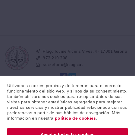
Plaça Jaume Vicens Vives, 4 · 17001 Girona
972 210 208
secretaria@icag.cat
Utilizamos cookies propias y de terceros para el correcto
funcionamiento del sitio web, y si nos da su consentimiento,
también utilizaremos cookies para recopilar datos de sus
visitas para obtener estadísticas agregadas para mejorar
© 2026 · Il·lustre col·legi de l'advocacia de Girona
nuestros servicios y mostrar publicidad relacionada con sus
preferencias a partir de sus hábitos de navegación. Más
información en nuestra
política de cookies
.
Aviso legal
Política de protección de datos
Política de cookies
Aceptar todas las cookies