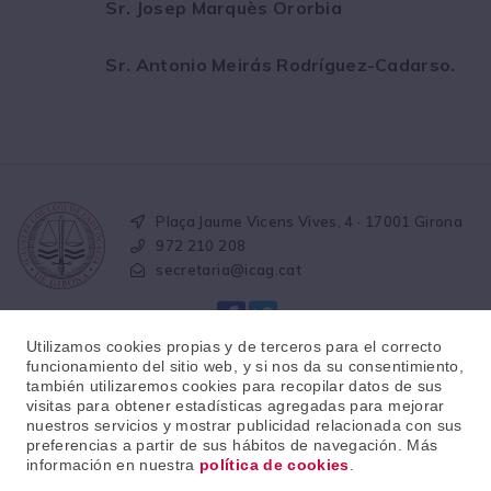
Sr. Josep Marquès Ororbia
Sr. Antonio Meirás Rodríguez-Cadarso.
Plaça Jaume Vicens Vives, 4 · 17001 Girona
972 210 208
secretaria@icag.cat
Utilizamos cookies propias y de terceros para el correcto
funcionamiento del sitio web, y si nos da su consentimiento,
también utilizaremos cookies para recopilar datos de sus
visitas para obtener estadísticas agregadas para mejorar
© 2026 · Il·lustre col·legi de l'advocacia de Girona
nuestros servicios y mostrar publicidad relacionada con sus
preferencias a partir de sus hábitos de navegación. Más
información en nuestra
política de cookies
.
Aviso legal